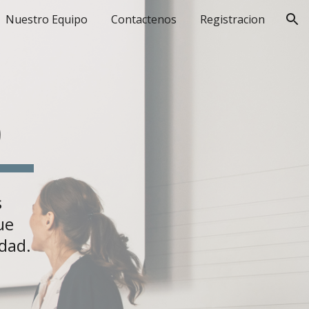
Nuestro Equipo
Contactenos
Registracion
ion
5
s
ue
rdad.